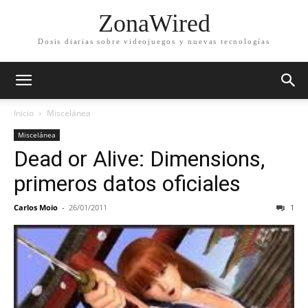
ZonaWired
Dosis diarias sobre videojuegos y nuevas tecnologías
Inicio
Miscelánea
Miscelánea
Dead or Alive: Dimensions,
primeros datos oficiales
Carlos Moio
-
26/01/2011
1