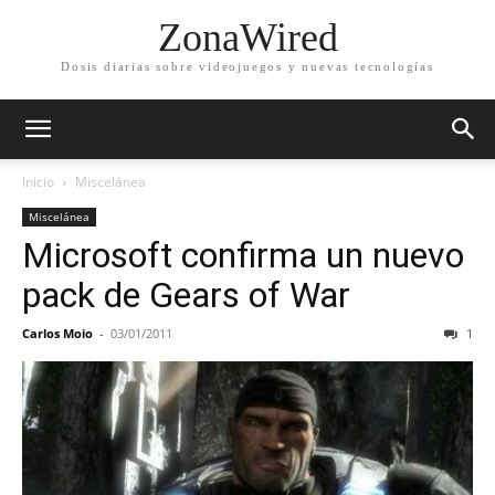
ZonaWired
Dosis diarias sobre videojuegos y nuevas tecnologías
Inicio
Miscelánea
Miscelánea
Microsoft confirma un nuevo
pack de Gears of War
Carlos Moio
-
03/01/2011
1