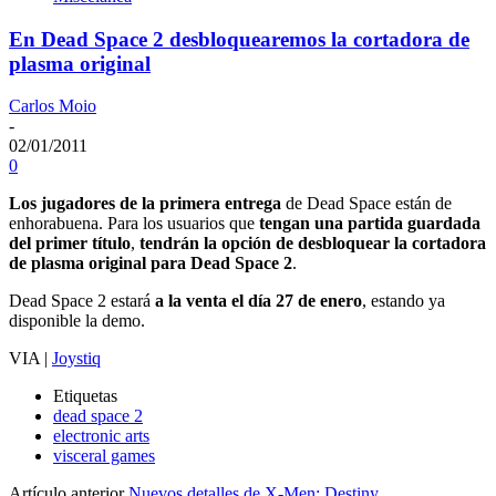
En Dead Space 2 desbloquearemos la cortadora de
plasma original
Carlos Moio
-
02/01/2011
0
Los jugadores de la primera entrega
de Dead Space están de
enhorabuena. Para los usuarios que
tengan una partida guardada
del primer título
,
tendrán la opción de desbloquear la cortadora
de plasma original para Dead Space 2
.
Dead Space 2 estará
a la venta el día 27 de enero
, estando ya
disponible la demo.
VIA |
Joystiq
Etiquetas
dead space 2
electronic arts
visceral games
Artículo anterior
Nuevos detalles de X-Men: Destiny