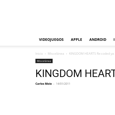
VIDEOJUEGOS
APPLE
ANDROID
Inicio
Miscelánea
KINGDOM HEARTS Re:coded ya a
Miscelánea
KINGDOM HEARTS 
Carlos Moio
-
14/01/2011