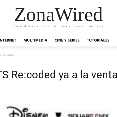
ZonaWired
Dosis diarias sobre videojuegos y nuevas tecnologías
INTERNET
MULTIMEDIA
CINE Y SERIES
TUTORIALES
 la venta
Re:coded ya a la vent