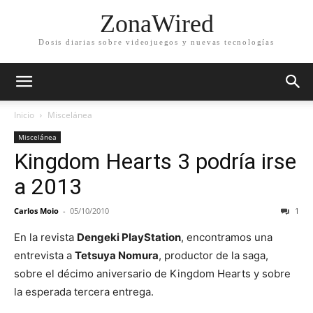
ZonaWired
Dosis diarias sobre videojuegos y nuevas tecnologías
Inicio
Miscelánea
Miscelánea
Kingdom Hearts 3 podría irse
a 2013
Carlos Moio
-
05/10/2010
1
En la revista
Dengeki PlayStation
, encontramos una
entrevista a
Tetsuya Nomura
, productor de la saga,
sobre el décimo aniversario de Kingdom Hearts y sobre
la esperada tercera entrega.