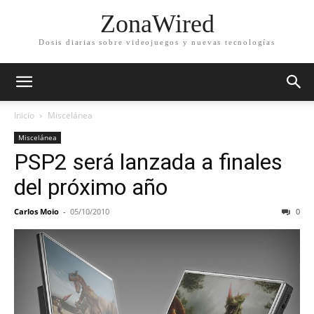
ZonaWired
Dosis diarias sobre videojuegos y nuevas tecnologías
Inicio
Miscelánea
Miscelánea
PSP2 será lanzada a finales
del próximo año
Carlos Moio
-
05/10/2010
0