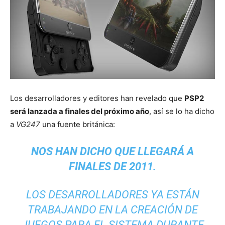
Los desarrolladores y editores han revelado que
PSP2
será lanzada a finales del próximo año
, así se lo ha dicho
a
VG247
una fuente británica:
NOS HAN DICHO QUE LLEGARÁ A
FINALES DE 2011.
LOS DESARROLLADORES YA ESTÁN
TRABAJANDO EN LA CREACIÓN DE
JUEGOS PARA EL SISTEMA DURANTE