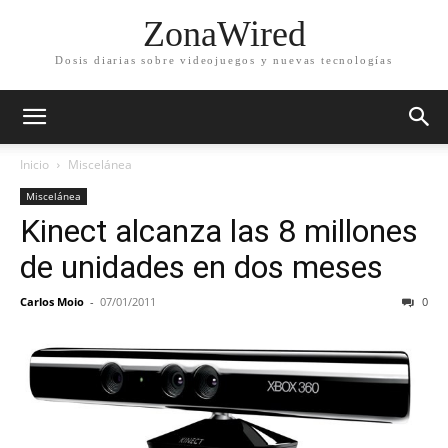
ZonaWired
Dosis diarias sobre videojuegos y nuevas tecnologías
Inicio
Miscelánea
Miscelánea
Kinect alcanza las 8 millones
de unidades en dos meses
Carlos Moio
-
07/01/2011
0