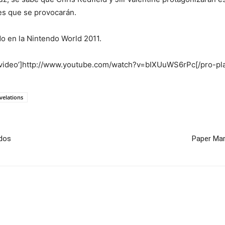
es que se provocarán.
 en la Nintendo World 2011.
=’video’]http://www.youtube.com/watch?v=bIXUuWS6rPc[/pro-pl
evelations
idos
Paper Mar