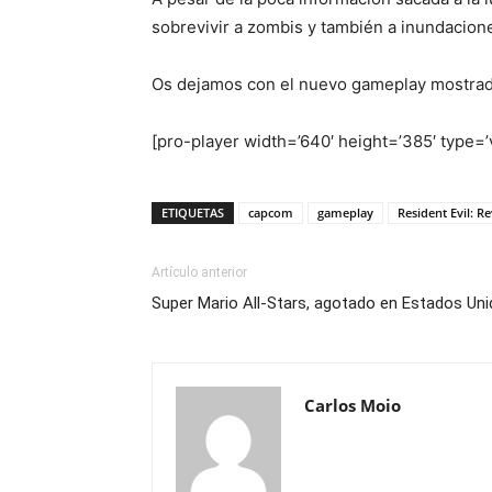
sobrevivir a zombis y también a inundacion
Os dejamos con el nuevo gameplay mostrado
[pro-player width=’640′ height=’385′ type
ETIQUETAS
capcom
gameplay
Resident Evil: R
Artículo anterior
Super Mario All-Stars, agotado en Estados Un
Carlos Moio