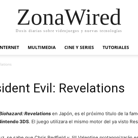
ZonaWired
Dosis diarias sobre videojuegos y nuevas tecnologías
INTERNET
MULTIMEDIA
CINE Y SERIES
TUTORIALES
lations
dent Evil: Revelations
Biohazard: Revelations
en Japón, es el próximo titulo de la fam
Nintendo 3DS
. El juego utilizara el mismo motor del ya visto Res
luz, se sabe que Chris Redfield y Jill Valentine protagonizarán