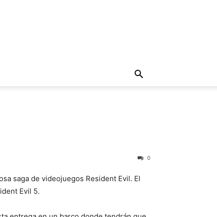
0
osa saga de videojuegos Resident Evil. El
ident Evil 5.
 esta entrega en un barco donde tendrán que