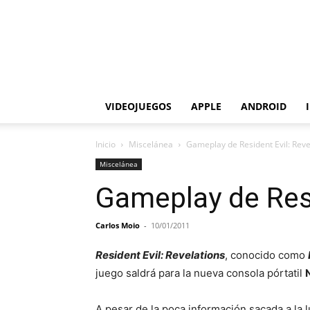
VIDEOJUEGOS
APPLE
ANDROID
Inicio
Miscelánea
Gameplay de Resident Evil: Reve
Miscelánea
Gameplay de Resi
Carlos Moio
-
10/01/2011
Resident Evil: Revelations
, conocido como
juego saldrá para la nueva consola pórtatil
A pesar de la poca información sacada a la 