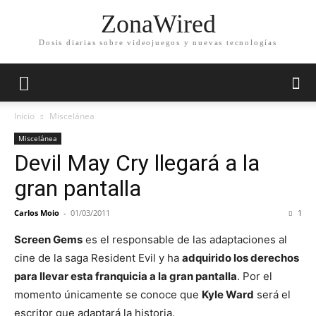
ZonaWired
Dosis diarias sobre videojuegos y nuevas tecnologías
Inicio
Miscelánea
Miscelánea
Devil May Cry llegará a la
gran pantalla
Carlos Moio
-
01/03/2011
1
Screen Gems
es el responsable de las adaptaciones al
cine de la saga Resident Evil y ha
adquirido los derechos
para llevar esta franquicia a la gran pantalla
. Por el
momento únicamente se conoce que
Kyle Ward
será el
escritor que adaptará la historia.