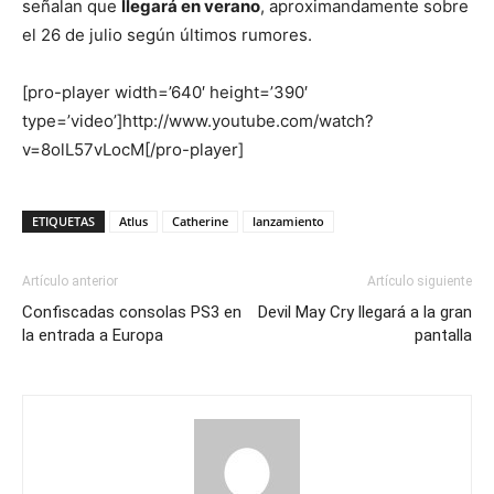
señalan que
llegará en verano
, aproximandamente sobre
el 26 de julio según últimos rumores.
[pro-player width=’640′ height=’390′
type=’video’]http://www.youtube.com/watch?
v=8olL57vLocM[/pro-player]
ETIQUETAS
Atlus
Catherine
lanzamiento
Artículo anterior
Artículo siguiente
Confiscadas consolas PS3 en
Devil May Cry llegará a la gran
la entrada a Europa
pantalla