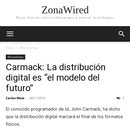
ZonaWired
Dosis diarias sobre videojuegos y nuevas tecnologías
Inicio
Miscelánea
Miscelánea
Carmack: La distribución
digital es “el modelo del
futuro”
Carlos Moio
-
28/11/2010
1
El conocido programador de Id, John Carmack, ha dicho
que la distribución digital marcará el final de los formatos
físicos.