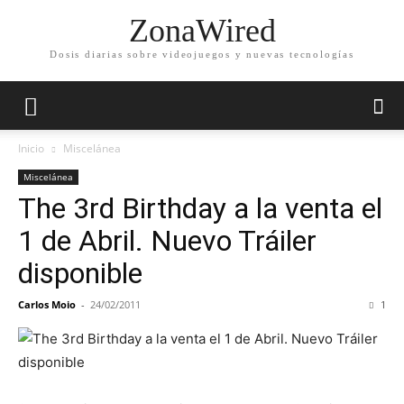
ZonaWired
Dosis diarias sobre videojuegos y nuevas tecnologías
Inicio
Miscelánea
Miscelánea
The 3rd Birthday a la venta el
1 de Abril. Nuevo Tráiler
disponible
Carlos Moio
-
24/02/2011
1