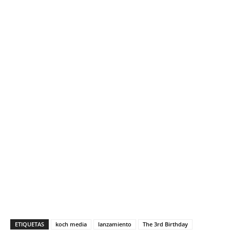
ETIQUETAS
koch media
lanzamiento
The 3rd Birthday