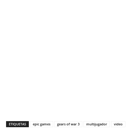
ETIQUETAS
epic games
gears of war 3
multijugador
video