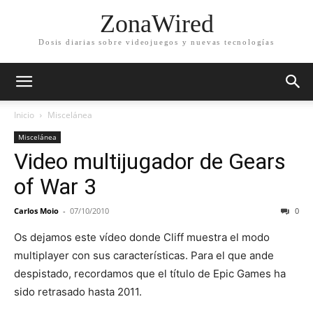
ZonaWired
Dosis diarias sobre videojuegos y nuevas tecnologías
Inicio
Miscelánea
Miscelánea
Video multijugador de Gears
of War 3
Carlos Moio
-
07/10/2010
0
Os dejamos este vídeo donde Cliff muestra el modo
multiplayer con sus características. Para el que ande
despistado, recordamos que el título de Epic Games ha
sido retrasado hasta 2011.