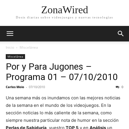
ZonaWired
Dosis diarias sobre videojuegos y nuevas tecnologías
Inicio
Miscelánea
Miscelánea
Por y Para Jugones –
Programa 01 – 07/10/2010
Carlos Moio
-
07/10/2010
0
Una semana más os inundamos con las mejores noticias
de la semana en el mundo de los videojuegos. En la
sección noticias lo más caliente de la semana, como
siempre nuestra particular nota de humor en la sección
Perlas de Sabiduría
, vuestro
TOP 5
y en
Análisis
un