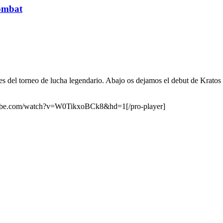
Kombat
ntes del torneo de lucha legendario. Abajo os dejamos el debut de Krat
outube.com/watch?v=W0TikxoBCk8&hd=1[/pro-player]