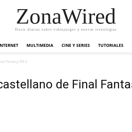
ZonaWired
Dosis diarias sobre videojuegos y nuevas tecnologías
INTERNET
MULTIMEDIA
CINE Y SERIES
TUTORIALES
inal Fantasy XIII-2
 castellano de Final Fanta