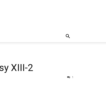
sy XIII-2
1