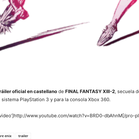
ráiler oficial en castellano
de
FINAL FANTASY XIII-2
, secuela 
 sistema PlayStation 3 y para la consola Xbox 360.
e=’video’]http://www.youtube.com/watch?v=BRD0-dbAhnM[/pro-pl
re enix
trailer