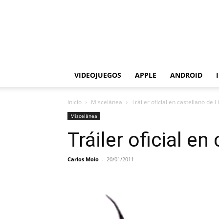
VIDEOJUEGOS
APPLE
ANDROID
Inicio
Miscelánea
Tráiler oficial en castellano de F
Miscelánea
Tráiler oficial en
Carlos Moio
-
20/01/2011