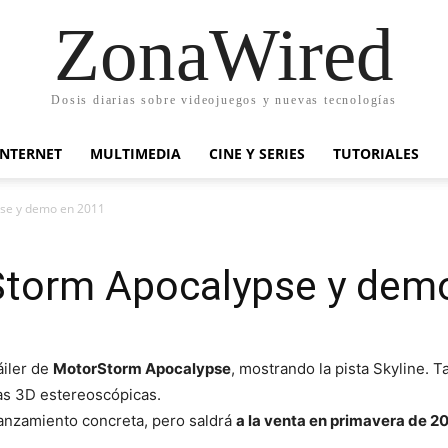
ZonaWired
Dosis diarias sobre videojuegos y nuevas tecnologías
INTERNET
MULTIMEDIA
CINE Y SERIES
TUTORIALES
pse y demo en 2011
rStorm Apocalypse y dem
áiler de
MotorStorm Apocalypse
, mostrando la pista Skyline. 
las 3D estereoscópicas.
anzamiento concreta, pero saldrá
a la venta en primavera de 2