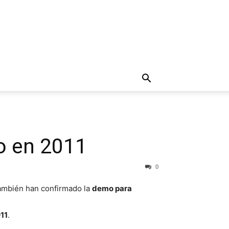
o en 2011
0
También han confirmado la
demo para
011
.