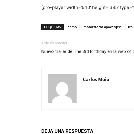
[pro-player width=’640′ height=’385′ typ
ETIQUETAS
demo
motorstorm apocalypse
trai
Artículo anterior
Nuevo tráiler de The 3rd Birthday en la web ofic
Carlos Moio
DEJA UNA RESPUESTA