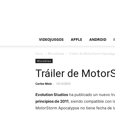
VIDEOJUEGOS
APPLE
ANDROID
Inicio
Miscelánea
Tráiler de MotorStorm Apocaly
Miscelánea
Tráiler de Moto
Carlos Moio
-
15/12/2010
Evolution Studios
ha publicado un nuevo tr
principios de 2011
, siendo compatible con 
MotorStorm Apocalypse no tiene fecha de l