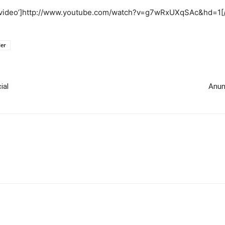
e=’video’]http://www.youtube.com/watch?v=g7wRxUXqSAc&hd=1[/
ler
ial
Anun