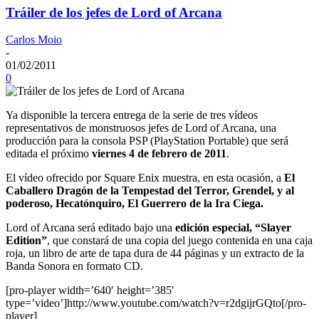
Tráiler de los jefes de Lord of Arcana
Carlos Moio
-
01/02/2011
0
Ya disponible la tercera entrega de la serie de tres vídeos
representativos de monstruosos jefes de Lord of Arcana, una
producción para la consola PSP (PlayStation Portable) que será
editada el próximo
viernes 4 de febrero de 2011
.
El vídeo ofrecido por Square Enix muestra, en esta ocasión, a
El
Caballero Dragón de la Tempestad del Terror, Grendel, y al
poderoso, Hecatónquiro, El Guerrero de la Ira Ciega.
Lord of Arcana será editado bajo una
edición especial, “Slayer
Edition”
, que constará de una copia del juego contenida en una caja
roja, un libro de arte de tapa dura de 44 páginas y un extracto de la
Banda Sonora en formato CD.
[pro-player width=’640′ height=’385′
type=’video’]http://www.youtube.com/watch?v=r2dgijrGQto[/pro-
player]