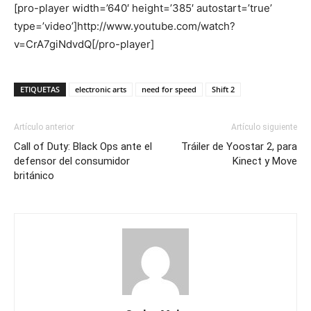
[pro-player width=’640′ height=’385′ autostart=’true’
type=’video’]http://www.youtube.com/watch?
v=CrA7giNdvdQ[/pro-player]
ETIQUETAS
electronic arts
need for speed
Shift 2
Artículo anterior
Artículo siguiente
Call of Duty: Black Ops ante el
Tráiler de Yoostar 2, para
defensor del consumidor
Kinect y Move
británico