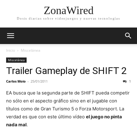
ZonaWired
Dosis diarias sobre videojuegos y nuevas tecnologías
Inicio
Miscelánea
Miscelánea
Trailer Gameplay de SHIFT 2
Carlos Moio
-
25/01/2011
1
EA busca que la segunda parte de SHIFT pueda competir
no sólo en el aspecto gráfico sino en el jugable con
títulos como de Gran Turismo 5 o Forza Motorsport. La
verdad es que con este último vídeo
el juego no pinta
nada mal
.