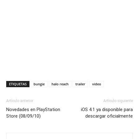
ETIQUETAS
bungie
halo reach
trailer
video
Artículo anterior
Artículo siguiente
Novedades en PlayStation
iOS 4.1 ya disponible para
Store (08/09/10)
descargar oficialmente