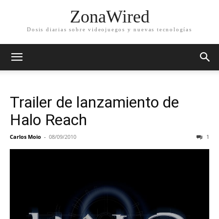
ZonaWired
Dosis diarias sobre videojuegos y nuevas tecnologías
Trailer de lanzamiento de
Halo Reach
Carlos Moio
-
08/09/2010
1