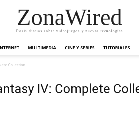
ZonaWired
Dosis diarias sobre videojuegos y nuevas tecnologías
INTERNET
MULTIMEDIA
CINE Y SERIES
TUTORIALES
lete Collection
Fantasy IV: Complete Coll