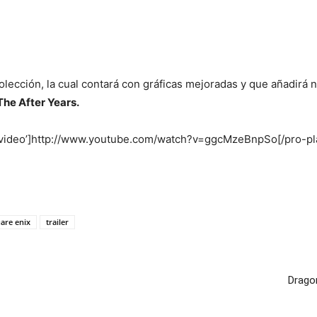
 colección, la cual contará con gráficas mejoradas y que añadir
The After Years.
=’video’]http://www.youtube.com/watch?v=ggcMzeBnpSo[/pro-pl
are enix
trailer
Dragon