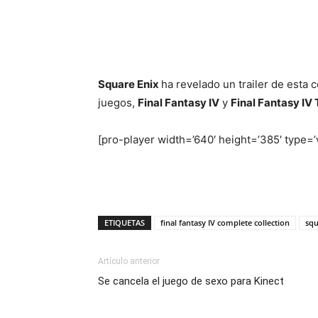
Square Enix
ha revelado un trailer de esta
juegos,
Final Fantasy IV
y
Final Fantasy IV 
[pro-player width=’640′ height=’385′ type
ETIQUETAS
final fantasy IV complete collection
squ
Artículo anterior
Se cancela el juego de sexo para Kinect