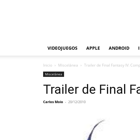
VIDEOJUEGOS
APPLE
ANDROID
Inicio
Miscelánea
Trailer de Final Fantasy IV: Comp
Miscelánea
Trailer de Final 
Carlos Moio
-
20/12/2010