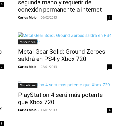
segunda mano y requerir de
0
conexión permanente a internet
Carlos Moio
-
06/02/2013
1
Miscelánea
o
Metal Gear Solid: Ground Zeroes
saldrá en PS4 y Xbox 720
Carlos Moio
-
22/01/2013
2
3
Miscelánea
PlayStation 4 será más potente
que Xbox 720
x
Carlos Moio
-
17/01/2013
4
3