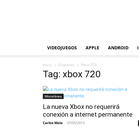
VIDEOJUEGOS
APPLE
ANDROID
Inicio
Etiquetas
Xbox 720
Tag: xbox 720
Miscelánea
La nueva Xbox no requerirá
conexión a internet permanente
Carlos Moio
-
07/05/2013