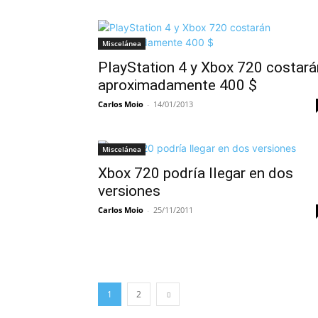
Miscelánea
PlayStation 4 y Xbox 720 costará
aproximadamente 400 $
Carlos Moio
-
14/01/2013
Miscelánea
Xbox 720 podría llegar en dos
versiones
Carlos Moio
-
25/11/2011
1
2