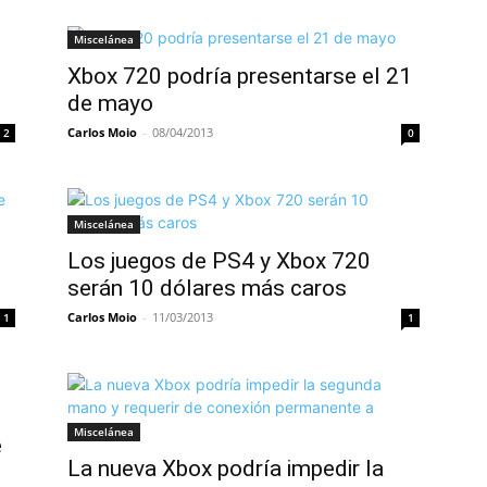
Miscelánea
Xbox 720 podría presentarse el 21
de mayo
Carlos Moio
-
08/04/2013
2
0
Miscelánea
Los juegos de PS4 y Xbox 720
serán 10 dólares más caros
Carlos Moio
-
11/03/2013
1
1
Miscelánea
e
La nueva Xbox podría impedir la