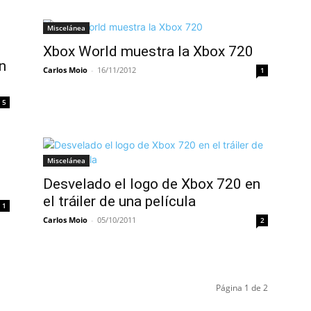
Miscelánea
Xbox World muestra la Xbox 720
n
Carlos Moio
-
16/11/2012
1
5
Miscelánea
Desvelado el logo de Xbox 720 en
el tráiler de una película
1
Carlos Moio
-
05/10/2011
2
Página 1 de 2