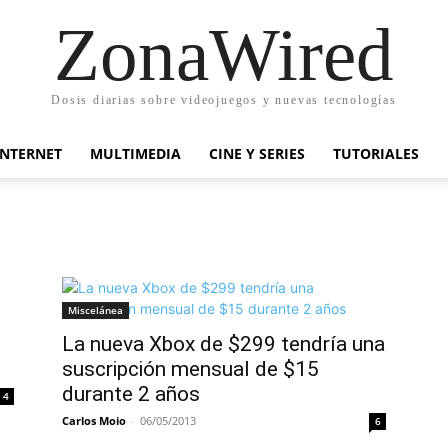
ZonaWired
Dosis diarias sobre videojuegos y nuevas tecnologías
INTERNET
MULTIMEDIA
CINE Y SERIES
TUTORIALES
Miscelánea
La nueva Xbox de $299 tendría una
suscripción mensual de $15
durante 2 años
4
Carlos Moio
-
06/05/2013
6