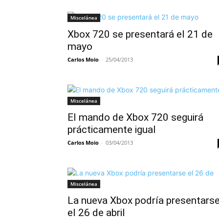
Miscelánea
Xbox 720 se presentará el 21 de
mayo
Carlos Moio
-
25/04/2013
Miscelánea
El mando de Xbox 720 seguirá
prácticamente igual
Carlos Moio
-
03/04/2013
Miscelánea
La nueva Xbox podría presentars
el 26 de abril