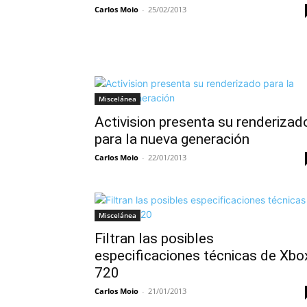
Carlos Moio
-
25/02/2013
Miscelánea
Activision presenta su renderizad
para la nueva generación
Carlos Moio
-
22/01/2013
Miscelánea
Filtran las posibles
especificaciones técnicas de Xbo
720
Carlos Moio
-
21/01/2013