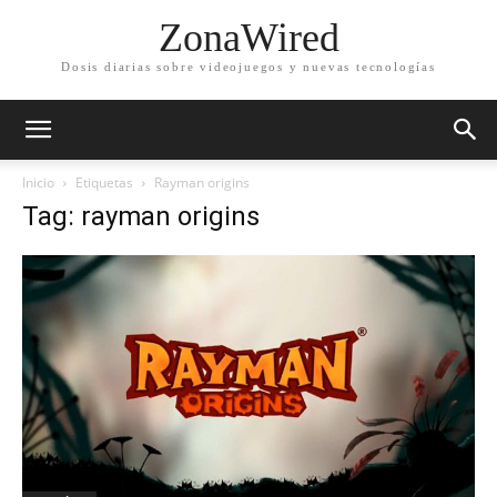
ZonaWired
Dosis diarias sobre videojuegos y nuevas tecnologías
Inicio
Etiquetas
Rayman origins
Tag: rayman origins