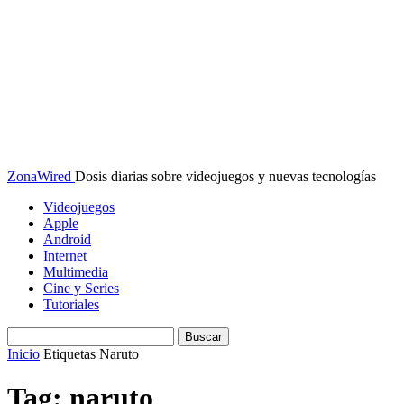
ZonaWired
Dosis diarias sobre videojuegos y nuevas tecnologías
Videojuegos
Apple
Android
Internet
Multimedia
Cine y Series
Tutoriales
Inicio
Etiquetas
Naruto
Tag: naruto