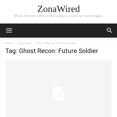
ZonaWired
Dosis diarias sobre videojuegos y nuevas tecnologías
Inicio
Etiquetas
Ghost Recon: Future Soldier
Tag: Ghost Recon: Future Soldier