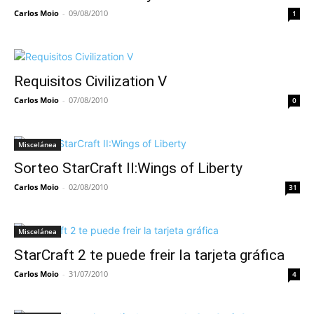
Carlos Moio
-
09/08/2010
1
Requisitos Civilization V
Carlos Moio
-
07/08/2010
0
Miscelánea
Sorteo StarCraft II:Wings of Liberty
Carlos Moio
-
02/08/2010
31
Miscelánea
StarCraft 2 te puede freir la tarjeta gráfica
Carlos Moio
-
31/07/2010
4