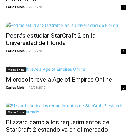
Carlos Moio
-
27/09/2010
0
Podrás estudiar StarCraft 2 en la
Universidad de Florida
Carlos Moio
-
29/08/2010
1
Miscelánea
Microsoft revela Age of Empires Online
Carlos Moio
-
17/08/2010
0
Miscelánea
Blizzard cambia los requerimientos de
StarCraft 2 estando ya en el mercado