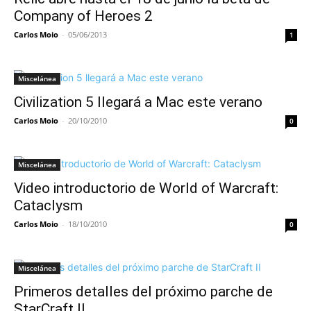
Company of Heroes 2
Carlos Moio
-
05/06/2013
1
Miscelánea
Civilization 5 llegará a Mac este verano
Carlos Moio
-
20/10/2010
0
Miscelánea
Video introductorio de World of Warcraft:
Cataclysm
Carlos Moio
-
18/10/2010
0
Miscelánea
Primeros detalles del próximo parche de
StarCraft II