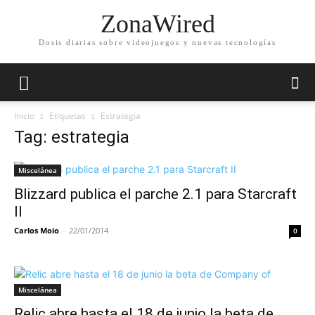
ZonaWired
Dosis diarias sobre videojuegos y nuevas tecnologías
Inicio
Etiquetas
Estrategia
Tag: estrategia
Miscelánea
Blizzard publica el parche 2.1 para Starcraft
II
Carlos Moio
-
22/01/2014
0
Miscelánea
Relic abre hasta el 18 de junio la beta de