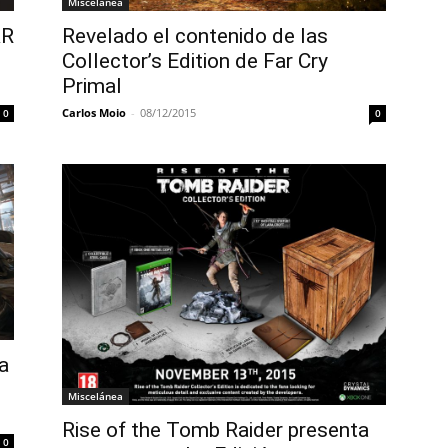
Miscelánea
AR
Revelado el contenido de las
Collector’s Edition de Far Cry
Primal
Carlos Moio
-
08/12/2015
0
0
a
Miscelánea
Rise of the Tomb Raider presenta
0