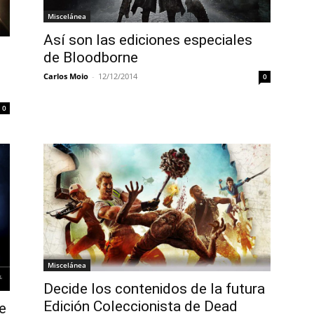
Miscelánea
Así son las ediciones especiales
de Bloodborne
Carlos Moio
-
12/12/2014
0
0
Miscelánea
Decide los contenidos de la futura
Edición Coleccionista de Dead
e