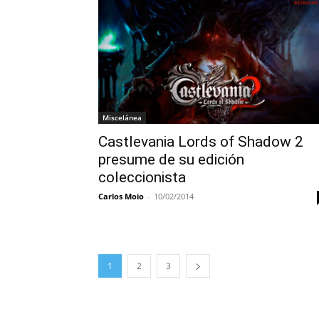
Miscelánea
Castlevania Lords of Shadow 2
presume de su edición
coleccionista
Carlos Moio
-
10/02/2014
1
2
3