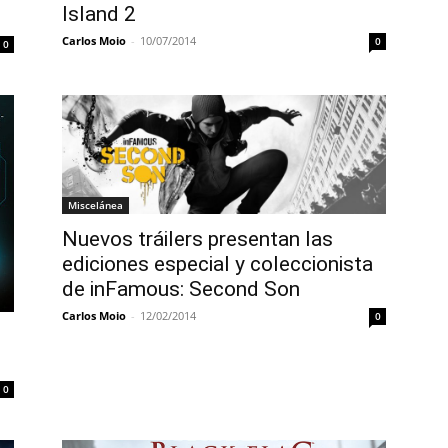
Island 2
Carlos Moio
-
10/07/2014
0
0
Miscelánea
Nuevos tráilers presentan las
ediciones especial y coleccionista
de inFamous: Second Son
Carlos Moio
-
12/02/2014
0
0