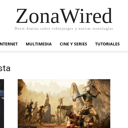
ZonaWired
Dosis diarias sobre videojuegos y nuevas tecnologías
INTERNET
MULTIMEDIA
CINE Y SERIES
TUTORIALES
sta