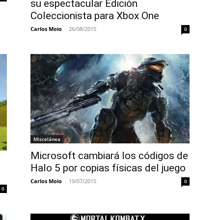
su espectacular Edición
Coleccionista para Xbox One
Carlos Moio
-
26/08/2015
0
Miscelánea
Microsoft cambiará los códigos de
Halo 5 por copias físicas del juego
Carlos Moio
-
19/07/2015
0
0