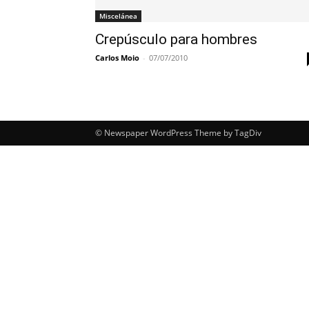
Miscelánea
Crepúsculo para hombres
Carlos Moio
-
07/07/2010
© Newspaper WordPress Theme by TagDiv