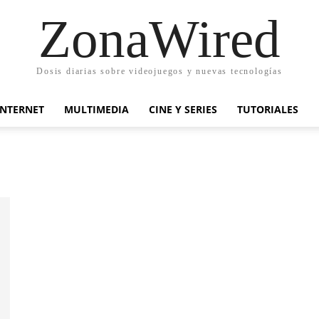
ZonaWired
Dosis diarias sobre videojuegos y nuevas tecnologías
INTERNET
MULTIMEDIA
CINE Y SERIES
TUTORIALES