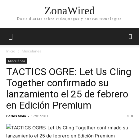
ZonaWired
Dosis diarias sobre videojuegos y nuevas tecnologías
Inicio
Miscelánea
Miscelánea
TACTICS OGRE: Let Us Cling
Together confirmado su
lanzamiento el 25 de febrero
en Edición Premium
Carlos Moio
-
17/01/2011
0