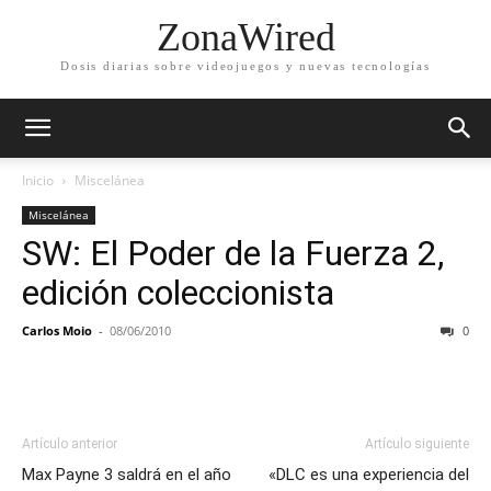
ZonaWired
Dosis diarias sobre videojuegos y nuevas tecnologías
Inicio
Miscelánea
Miscelánea
SW: El Poder de la Fuerza 2,
edición coleccionista
Carlos Moio
-
08/06/2010
0
Artículo anterior
Artículo siguiente
Max Payne 3 saldrá en el año
«DLC es una experiencia del