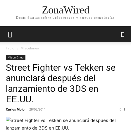
ZonaWired
Dosis diarias sobre videojuegos y nuevas tecnologías
Inicio
Miscelánea
Miscelánea
Street Fighter vs Tekken se
anunciará después del
lanzamiento de 3DS en
EE.UU.
Carlos Moio
-
28/02/2011
1