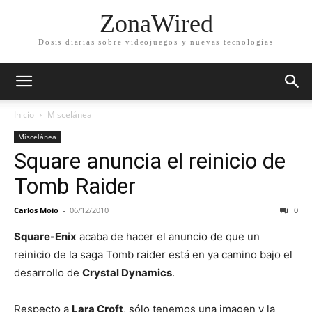
ZonaWired
Dosis diarias sobre videojuegos y nuevas tecnologías
Inicio
Miscelánea
Miscelánea
Square anuncia el reinicio de
Tomb Raider
Carlos Moio
-
06/12/2010
0
Square-Enix
acaba de hacer el anuncio de que un
reinicio de la saga Tomb raider está en ya camino bajo el
desarrollo de
Crystal Dynamics
.
Respecto a
Lara Croft
, sólo tenemos una imagen y la