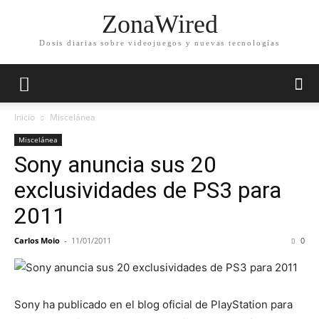
ZonaWired
Dosis diarias sobre videojuegos y nuevas tecnologías
Inicio
Miscelánea
Miscelánea
Sony anuncia sus 20
exclusividades de PS3 para
2011
Carlos Moio
-
11/01/2011
0
Sony ha publicado en el blog oficial de PlayStation para