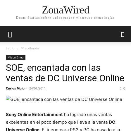
ZonaWired
Dosis diarias sobre videojuegos y nuevas tecnologías
Inicio
Miscelánea
Miscelánea
SOE, encantada con las
ventas de DC Universe Online
Carlos Moio
-
24/01/2011
0
Sony Online Entertainment
ha logrado unas ventas
excelentes en el poco tiempo que lleva a la venta
DC
Universe Online
. El juego para PS3 y PC ha pasado a la