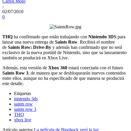
Carlos Moio
-
02/07/2010
0
THQ
ha confirmado que están trabajando con
Nint
endo 3DS
para
lanzar una nueva entrega de
Saints Row
. Recibirá el nombre
de
Saints Row: Drive-By
y además han confirmado que no será
exclusivo de la nueva portátil de Nintendo, sino que su lanzamiento
también se producirá en Xbox Live.
Además, esta versión de
Xbox 360
estará conectada con el futuro
Saints Row 3
, de manera que se desbloquearán nuevos contenidos
entre ellos, aunque no ha especificado de que manera se producirá
este detalle.
Etiquetas
nintendo 3ds
saints row
saints row 3
THQ
xbox live
Artículo anterior
La película de Bioshock verá la luz