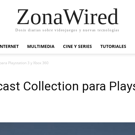
ZonaWired
Dosis diarias sobre videojuegos y nuevas tecnologías
INTERNET
MULTIMEDIA
CINE Y SERIES
TUTORIALES
ara Playstation 3 y Xbox 360
st Collection para Play