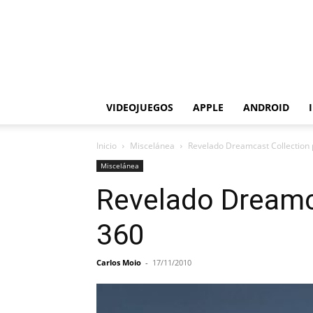
VIDEOJUEGOS
APPLE
ANDROID
Inicio
Miscelánea
Revelado Dreamcast Collection p
Miscelánea
Revelado Dreamca
360
Carlos Moio
-
17/11/2010