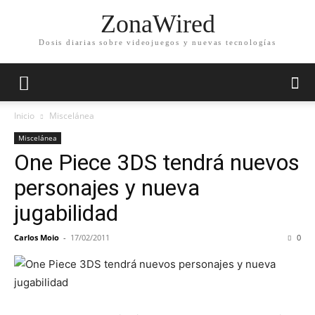
ZonaWired
Dosis diarias sobre videojuegos y nuevas tecnologías
Inicio
Miscelánea
Miscelánea
One Piece 3DS tendrá nuevos
personajes y nueva
jugabilidad
Carlos Moio
-
17/02/2011
0