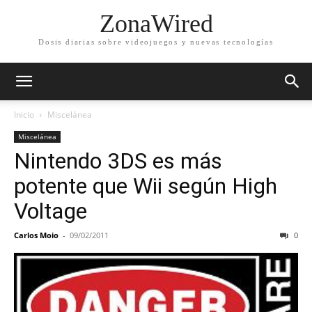
ZonaWired
Dosis diarias sobre videojuegos y nuevas tecnologías
Inicio
Miscelánea
Miscelánea
Nintendo 3DS es más
potente que Wii según High
Voltage
Carlos Moio
-
09/02/2011
0