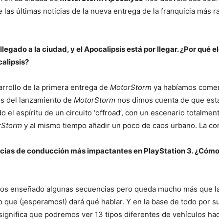
e las últimas noticias de la nueva entrega de la franquicia más
llegado a la ciudad, y el Apocalipsis está por llegar. ¿Por qué
calipsis?
rollo de la primera entrega de
MotorStorm
ya habíamos coment
és del lanzamiento de
MotorStorm
nos dimos cuenta de que esta
 el espíritu de un circuito ‘offroad’, con un escenario totalme
rStorm
y al mismo tiempo añadir un poco de caos urbano. La co
ncias de conducción más impactantes en PlayStation 3. ¿Cómo 
mos enseñado algunas secuencias pero queda mucho más que la 
 que (¡esperamos!) dará qué hablar. Y en la base de todo por supu
ignifica que podremos ver 13 tipos diferentes de vehículos ha