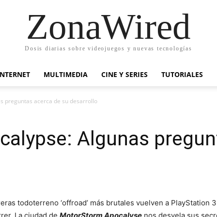
ZonaWired
Dosis diarias sobre videojuegos y nuevas tecnologías
INTERNET
MULTIMEDIA
CINE Y SERIES
TUTORIALES
 preguntas acerca de su desarrollo
alypse: Algunas pregunt
rreras todoterreno ‘offroad’ más brutales vuelven a PlayStation 
rrer. La ciudad de
MotorStorm Apocalyse
nos desvela sus secre