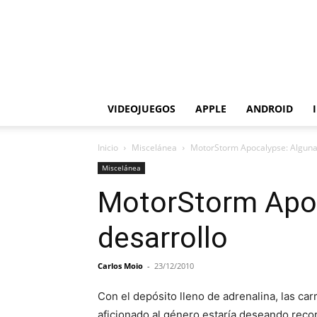
VIDEOJUEGOS
APPLE
ANDROID
Inicio
Miscelánea
MotorStorm Apocalypse: Algunas
Miscelánea
MotorStorm Apoc
desarrollo
Carlos Moio
-
23/12/2010
Con el depósito lleno de adrenalina, las ca
aficionado al género estaría deseando reco