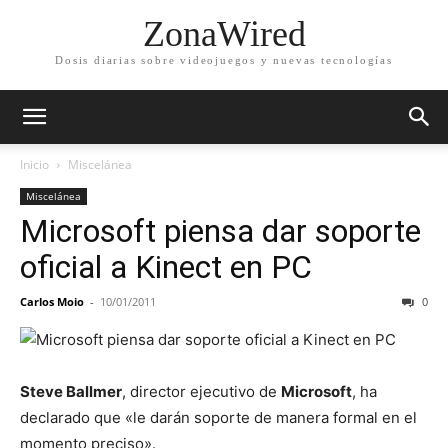
ZonaWired
Dosis diarias sobre videojuegos y nuevas tecnologías
Inicio
Miscelánea
Miscelánea
Microsoft piensa dar soporte
oficial a Kinect en PC
Carlos Moio
-
10/01/2011
0
Steve Ballmer
, director ejecutivo de
Microsoft
, ha
declarado que «le darán soporte de manera formal en el
momento preciso».