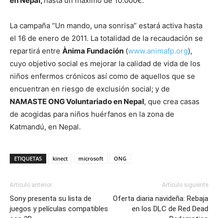
en Nepal,
hasta un máximo de 10.000€.
La campaña “Un mando, una sonrisa” estará activa hasta
el 16 de enero de 2011. La totalidad de la recaudación se
repartirá entre
Ànima Fundación
(
www.animafp.org
),
cuyo objetivo social es mejorar la calidad de vida de los
niños enfermos crónicos así como de aquellos que se
encuentran en riesgo de exclusión social; y de
NAMASTE ONG Voluntariado en Nepal
, que crea casas
de acogidas para niños huérfanos en la zona de
Katmandú, en Nepal.
ETIQUETAS
kinect
microsoft
ONG
Artículo anterior
Artículo siguiente
Sony presenta su lista de
Oferta diaria navideña: Rebaja
juegos y películas compatibles
en los DLC de Red Dead