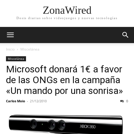
ZonaWired
Dosis diarias sobre videojuegos y nuevas tecnologías
Inicio
Miscelánea
Miscelánea
Microsoft donará 1€ a favor
de las ONGs en la campaña
«Un mando por una sonrisa»
Carlos Moio
-
21/12/2010
0