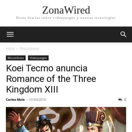
ZonaWired
Dosis diarias sobre videojuegos y nuevas tecnologías
Inicio
Miscelánea
Miscelánea
Videojuegos
Koei Tecmo anuncia
Romance of the Three
Kingdom XIII
Carlos Moio
-
01/04/2016
0