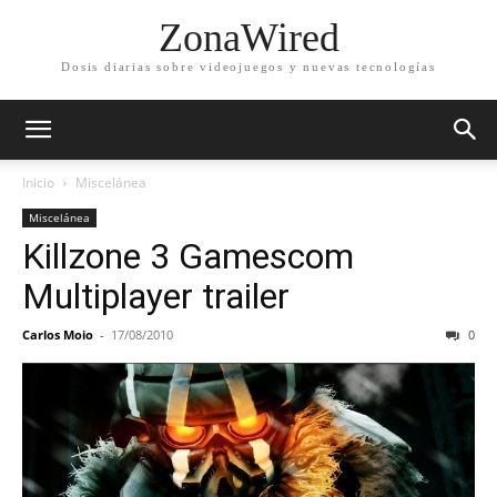
ZonaWired
Dosis diarias sobre videojuegos y nuevas tecnologías
Inicio
Miscelánea
Miscelánea
Killzone 3 Gamescom
Multiplayer trailer
Carlos Moio
-
17/08/2010
0