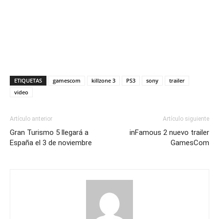
ETIQUETAS
gamescom
killzone 3
PS3
sony
trailer
video
Artículo anterior
Artículo siguiente
Gran Turismo 5 llegará a
inFamous 2 nuevo trailer
España el 3 de noviembre
GamesCom