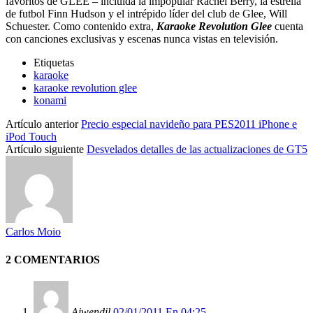
favoritos de GLEE – incluida la impopular Rachel Berry, la estrella
de futbol Finn Hudson y el intrépido líder del club de Glee, Will
Schuester. Como contenido extra,
Karaoke Revolution Glee
cuenta
con canciones exclusivas y escenas nunca vistas en televisión.
Etiquetas
karaoke
karaoke revolution glee
konami
Artículo anterior
Precio especial navideño para PES2011 iPhone e
iPod Touch
Artículo siguiente
Desvelados detalles de las actualizaciones de GT5
Carlos Moio
2 COMENTARIOS
Aiwendil
02/01/2011 En 04:25