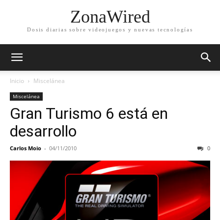
ZonaWired
Dosis diarias sobre videojuegos y nuevas tecnologías
Inicio
Miscelánea
Miscelánea
Gran Turismo 6 está en
desarrollo
Carlos Moio
-
04/11/2010
0