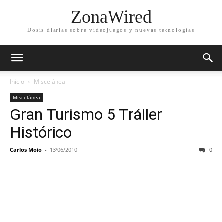
ZonaWired
Dosis diarias sobre videojuegos y nuevas tecnologías
Inicio
Miscelánea
Miscelánea
Gran Turismo 5 Tráiler
Histórico
Carlos Moio
-
13/06/2010
0