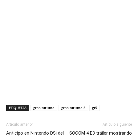
ETIQUETAS
gran turismo
gran turismo 5
gt5
Artículo anterior
Artículo siguiente
Anticipo en Nintendo DSi del
SOCOM 4 E3 tráiler mostrando