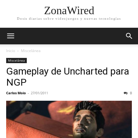
ZonaWired
Dosis diarias sobre videojuegos y nuevas tecnologías
Inicio
Miscelánea
Miscelánea
Gameplay de Uncharted para
NGP
Carlos Moio
-
27/01/2011
0