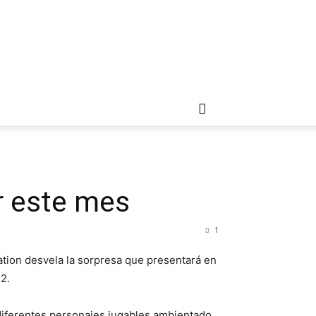
r este mes
1
tation desvela la sorpresa que presentará en
2.
diferentes personajes jugables ambientado