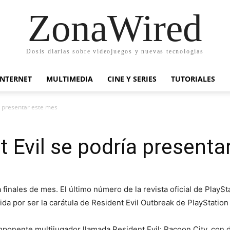
ZonaWired
Dosis diarias sobre videojuegos y nuevas tecnologías
INTERNET
MULTIMEDIA
CINE Y SERIES
TUTORIALES
a presentar este mes
t Evil se podría presenta
 finales de mes. El último número de la revista oficial de PlayS
a por ser la carátula de Resident Evil Outbreak de PlayStation 
ponente multijugador llamada Resident Evil: Racoon City, con 