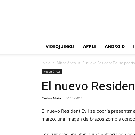
VIDEOJUEGOS
APPLE
ANDROID
Inicio
Miscelánea
El nuevo Resident Evil se podrí
Miscelánea
El nuevo Residen
Carlos Moio
-
04/03/2011
El nuevo Resident Evil se podría presentar a
marzo, una imagen de brazos zombis conocid
Los rumores apuntan a una entrega con com