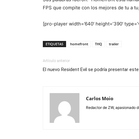
FPS que compite con los mejores de tu a tu
[pro-player width=’640′ height=’390′ type
ETIQUETAS
homefront
THQ
trailer
Artículo anterior
El nuevo Resident Evil se podría presentar est
Carlos Moio
Redactor de ZW, apasionado de 