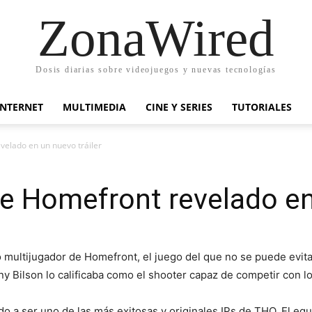
ZonaWired
Dosis diarias sobre videojuegos y nuevas tecnologías
INTERNET
MULTIMEDIA
CINE Y SERIES
TUTORIALES
velado en un nuevo tráiler
de Homefront revelado en
multijugador de Homefront, el juego del que no se puede evitar
y Bilson lo calificaba como el shooter capaz de competir con l
o a ser uno de las más exitosas y originales IPs de THQ. El eq