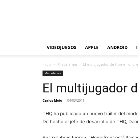
VIDEOJUEGOS
APPLE
ANDROID
Inicio
Miscelánea
El multijugador de Homefront re
Miscelánea
El multijugador 
Carlos Moio
-
04/03/2011
THQ ha publicado un nuevo tráiler del modo 
De hecho el jefe de desarrollo de THQ, Dann
Sus palabras fueron: “Homefront está llamad