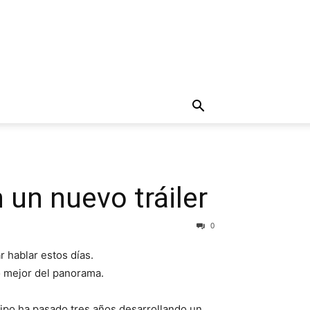
 un nuevo tráiler
0
 hablar estos días.
o mejor del panorama.
uipo ha pasado tres años desarrollando un