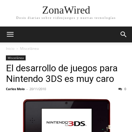
ZonaWired
Dosis diarias sobre videojuegos y nuevas tecnologías
Inicio
Miscelánea
Miscelánea
El desarrollo de juegos para
Nintendo 3DS es muy caro
Carlos Moio
-
20/11/2010
0